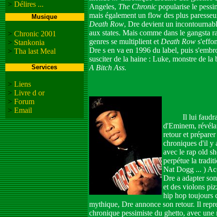
>
Délires ...
Angeles,
The Chronic
popularise le
pessi
mais également un flow des plus paresseux
Musique
Death Row
, Dre devient un incontournabl
aux states. Mais comme dans le gangsta rap
>
Chronic 2001
genres se multiplient et
Death Row
s'effo
>
Stankonia
Dre s en va en 1996 du label, puis s'em
>
Tha last Meal
susciter de la haine : Luke, monstre de la
Services
A Bitch Ass.
>
Liens
>
Livre d or
>
Forum
>
Email
Il lui faudra at
d'Eminem, révélat
retour et prépare
chroniques d'il y
avec le rap old s
perpétue la tradi
Nat Dogg ... ) A
Dre a adapter son
et des violons pi
hip hop toujours
mythique, Dre annonce son retour. Il repren
chronique pessimiste du ghetto, avec une