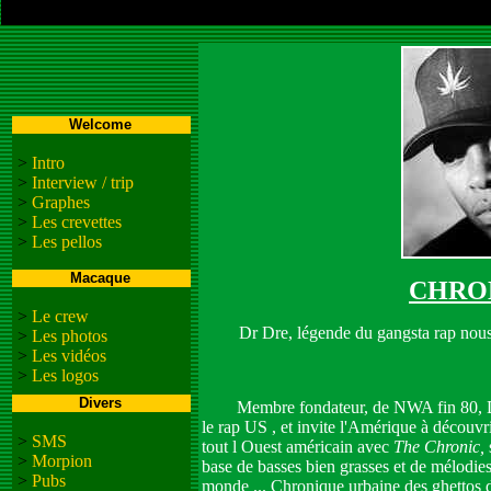
Welcome
>
Intro
>
Interview / trip
>
Graphes
>
Les crevettes
>
Les pellos
Macaque
CHRON
>
Le crew
Dr Dre, légende du gangsta rap nous
>
Les photos
>
Les vidéos
>
Les logos
Divers
Membre fondateur, de NWA fin 80, Dre 
le rap US , et invite l'Amérique à découvri
>
SMS
tout l Ouest américain avec
The Chronic,
>
Morpion
base de basses bien grasses et de mélodie
>
Pubs
monde ... Chronique urbaine des ghettos 