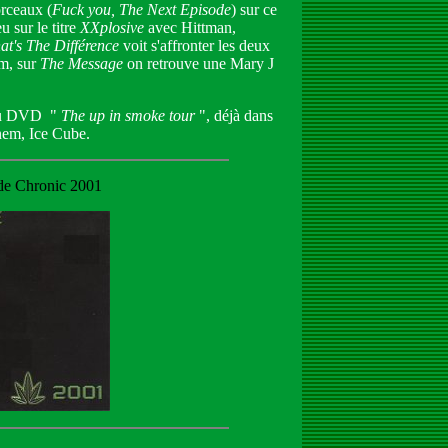
orceaux (
Fuck you, The Next Episode
) sur ce
 sur le titre
XXplosive
avec Hittman,
t's The Différence
voit s'affronter les deux
m, sur
The Message
on retrouve une Mary J
e du DVD "
The up in smoke tour
", déjà dans
nem, Ice Cube.
de Chronic 2001