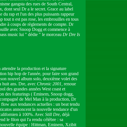
misme
gangsta des rues de South Central,
, dont seul Dr a le secret. Grace au label
e du rap et l'un des plus puissants rappeur
 tout n est pas rose, l
es embrouilles en tous
ndre à coups de règlements de compte. Dr
brouille avec Snoop Dogg et commence à
 bass music lui " dédie " le morceau
Dr Dre Is
tendre la production et la signature
ion hip hop de l'année, pour faire son grand
r son nouvel album solo, deuxième volet des
 a huit ans. Dre, avec
Chronic 2
001,
renoue
hool des grandes années West coast et
tion des featurings ( Eminem, Snoop dogg,
ccompagné de Mel Man à la production, Dr
 flow aux tendances actuelles : un beat tendu
zzicatos annoncent la nouvelle tendance d'un
 californien à 100%. Avec
Still Dre
, déjà
d le filon qui l'a rendu célèbre : sa
 nouvelle équipe : Hittman, Eminem, Xzibit