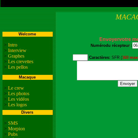
MACA
Welcome
Envoyervotre me
>
Intro
Numérodu récepteur :
>
Interview
>
Graphes
Caractères:
SFR (
160 ma
>
Les crevettes
>
Les pellos
Macaque
>
Le crew
>
Les photos
>
Les vidéos
>
Les logos
Divers
>
SMS
>
Morpion
>
Pubs