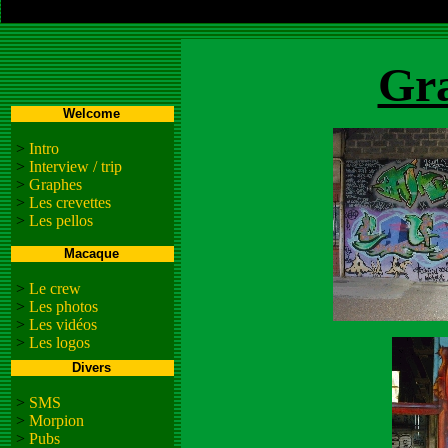
Gr
Welcome
>
Intro
>
Interview / trip
>
Graphes
>
Les crevettes
>
Les pellos
Macaque
>
Le crew
>
Les photos
>
Les vidéos
>
Les logos
Divers
>
SMS
>
Morpion
>
Pubs