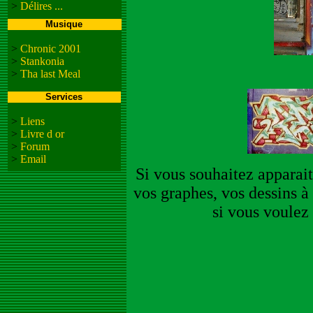
>
Délires ...
Musique
>
Chronic 2001
>
Stankonia
>
Tha last Meal
Services
>
Liens
>
Livre d or
>
Forum
>
Email
Si vous souhaitez apparait
vos graphes, vos dessins à
si vous voulez